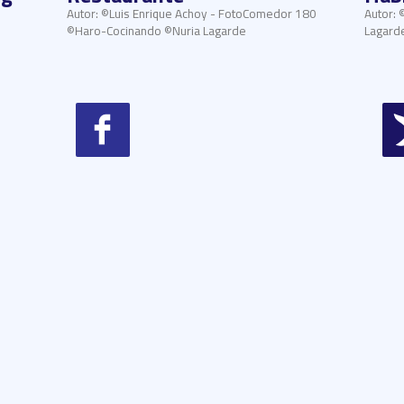
Autor: ©Luis Enrique Achoy - FotoComedor 180
Autor: 
©Haro-Cocinando ©Nuria Lagarde
Lagard