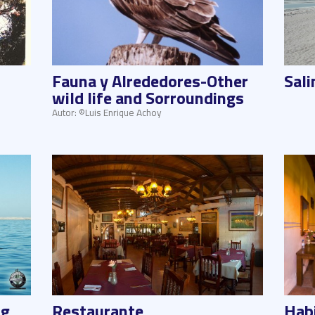
Fauna y Alrededores-Other
Sali
wild life and Sorroundings
Autor: ©Luis Enrique Achoy
ng
Restaurante
Hab