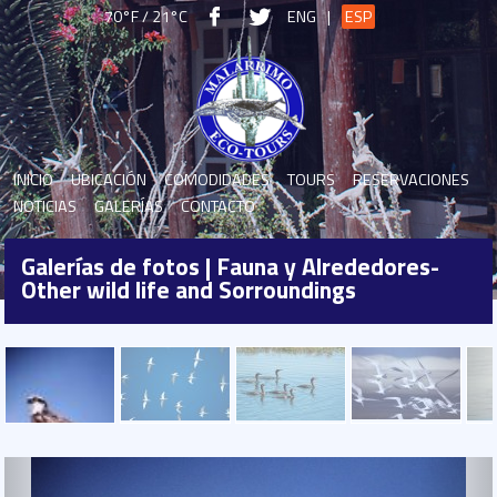
70°F / 21°C
ENG
|
ESP
INICIO
UBICACIÓN
COMODIDADES
TOURS
RESERVACIONES
NOTICIAS
GALERÍAS
CONTACTO
Galerías de fotos | Fauna y Alrededores-
Other wild life and Sorroundings