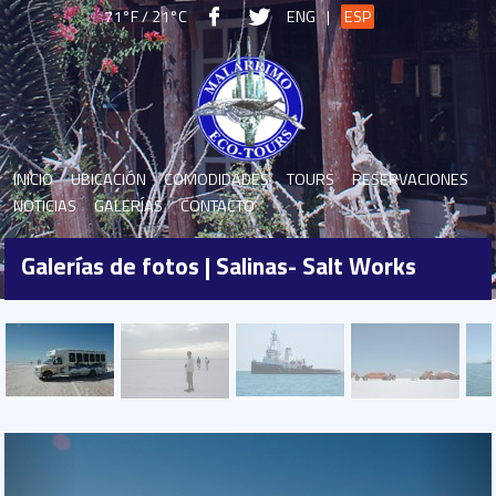
71°F / 21°C
ENG
|
ESP
INICIO
UBICACIÓN
COMODIDADES
TOURS
RESERVACIONES
NOTICIAS
GALERÍAS
CONTACTO
Galerías de fotos | Salinas- Salt Works