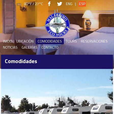
80°F / 27°C
ENG
|
ESP
INICIO
UBICACIÓN
COMODIDADES
TOURS
RESERVACIONES
NOTICIAS
GALERÍAS
CONTACTO
Comodidades