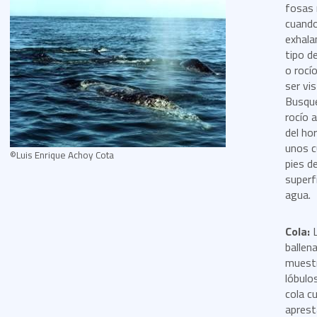
fosas 
cuand
exhala
tipo d
o rocí
ser vis
Busqu
rocío a
del ho
unos 
©Luis Enrique Achoy Cota
pies de
superfi
agua.
Cola:
ballena
muestr
lóbulo
cola c
aprest