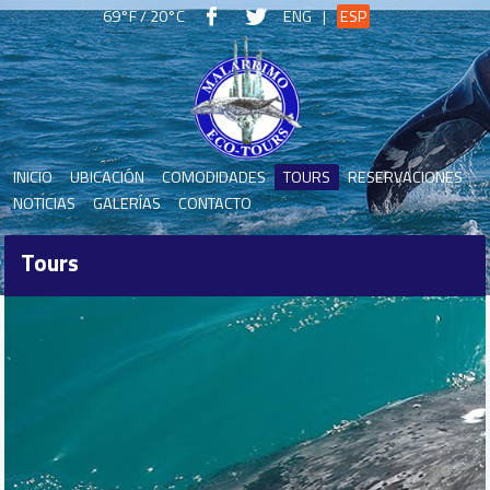
69°F / 20°C
ENG
|
ESP
INICIO
UBICACIÓN
COMODIDADES
TOURS
RESERVACIONES
NOTICIAS
GALERÍAS
CONTACTO
Tours