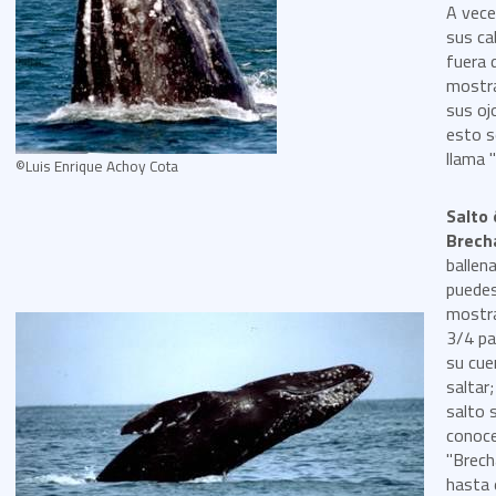
A vece
sus c
fuera 
mostr
sus oj
esto s
llama "
©Luis Enrique Achoy Cota
Salto 
Brech
ballen
puede
mostr
3/4 pa
su cue
saltar
salto 
conoc
"Brech
hasta 