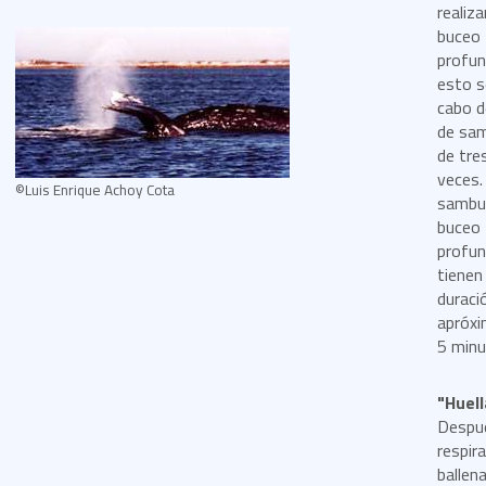
realiza
buceo
profun
esto s
cabo 
de sam
de tre
veces.
©Luis Enrique Achoy Cota
sambul
buceo
profu
tienen
duraci
apróx
5 minu
"Huell
Despu
respira
ballen