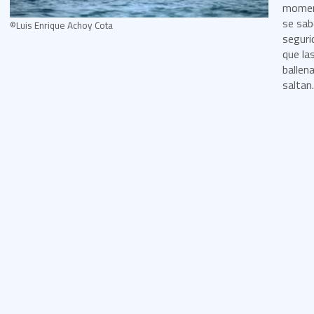
momen
se sab
©Luis Enrique Achoy Cota
seguri
que la
ballen
saltan