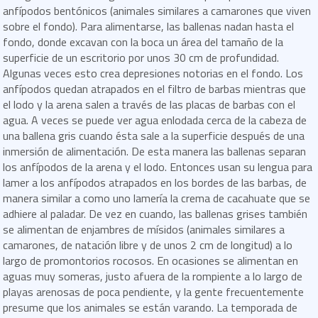
anfípodos bentónicos (animales similares a camarones que viven
sobre el fondo). Para alimentarse, las ballenas nadan hasta el
fondo, donde excavan con la boca un área del tamaño de la
superficie de un escritorio por unos 30 cm de profundidad.
Algunas veces esto crea depresiones notorias en el fondo. Los
anfípodos quedan atrapados en el filtro de barbas mientras que
el lodo y la arena salen a través de las placas de barbas con el
agua. A veces se puede ver agua enlodada cerca de la cabeza de
una ballena gris cuando ésta sale a la superficie después de una
inmersión de alimentación. De esta manera las ballenas separan
los anfípodos de la arena y el lodo. Entonces usan su lengua para
lamer a los anfípodos atrapados en los bordes de las barbas, de
manera similar a como uno lamería la crema de cacahuate que se
adhiere al paladar. De vez en cuando, las ballenas grises también
se alimentan de enjambres de mísidos (animales similares a
camarones, de natación libre y de unos 2 cm de longitud) a lo
largo de promontorios rocosos. En ocasiones se alimentan en
aguas muy someras, justo afuera de la rompiente a lo largo de
playas arenosas de poca pendiente, y la gente frecuentemente
presume que los animales se están varando. La temporada de