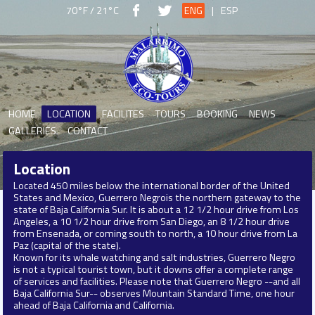
70°F / 21°C
ENG
|
ESP
HOME
LOCATION
FACILITES
TOURS
BOOKING
NEWS
GALLERIES
CONTACT
Location
Located 450 miles below the international border of the United
States and Mexico, Guerrero Negrois the northern gateway to the
state of Baja California Sur. It is about a 12 1/2 hour drive from Los
Angeles, a 10 1/2 hour drive from San Diego, an 8 1/2 hour drive
from Ensenada, or coming south to north, a 10 hour drive from La
Paz (capital of the state).
Known for its whale watching and salt industries, Guerrero Negro
is not a typical tourist town, but it downs offer a complete range
of services and facilities. Please note that Guerrero Negro --and all
Baja California Sur-- observes Mountain Standard Time, one hour
ahead of Baja California and California.